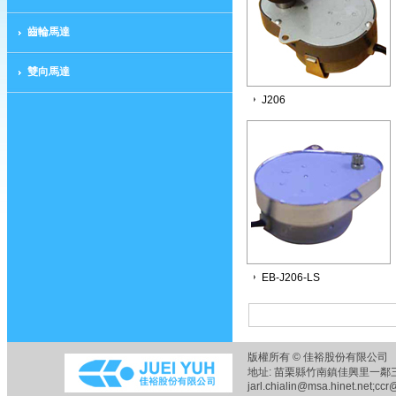
齒輪馬達
雙向馬達
J206
EB-J206-LS
版權所有 © 佳裕股份有限公司 
地址: 苗栗縣竹南鎮佳興里一鄰三六之五
jarl.chialin@msa.hinet.net;ccr