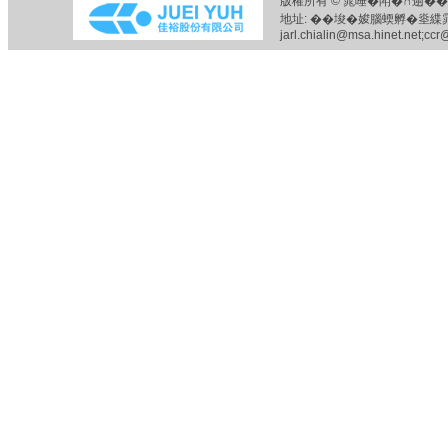
版權所有 © 雿唾�閗�∩遢��
地址: ��埈�㛖腦蝡孵�烾緤雿唾�
jarl.chialin@msa.hinet.net;ccr