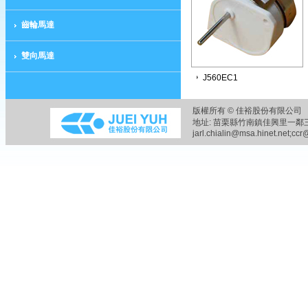
齒輪馬達
雙向馬達
J560EC1
版權所有 © 佳裕股份有限公司 
地址: 苗栗縣竹南鎮佳興里一鄰三六之五
jarl.chialin@msa.hinet.net;ccr