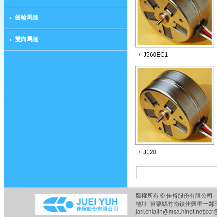
齒輪馬達
雙向馬達
J560EC1
J120
版權所有 © 佳裕股份有限公司 
地址: 苗栗縣竹南鎮佳興里一鄰三六之五
jarl.chialin@msa.hinet.net;ccr