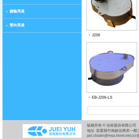
齒輪馬達
雙向馬達
J206
EB-J206-LS
版權所有 © 佳裕股份有限公司 
地址: 苗栗縣竹南鎮佳興里一鄰三六之五
jarl.chialin@msa.hinet.net;ccr