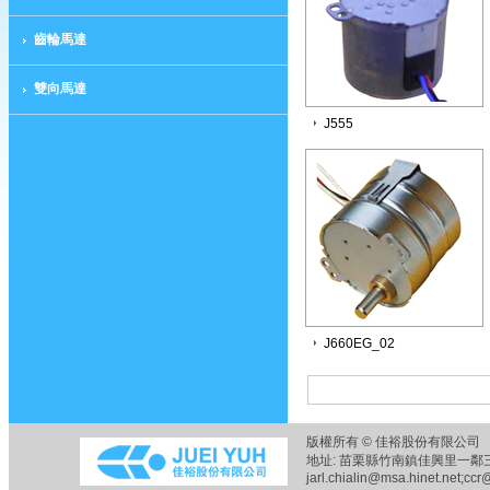
齒輪馬達
雙向馬達
J555
J660EG_02
版權所有 © 佳裕股份有限公司 
地址: 苗栗縣竹南鎮佳興里一鄰三六之五
jarl.chialin@msa.hinet.net;ccr