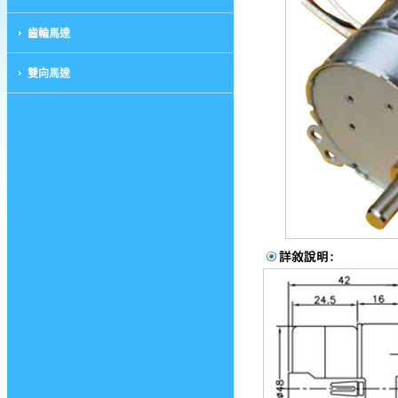
齒輪馬達
雙向馬達