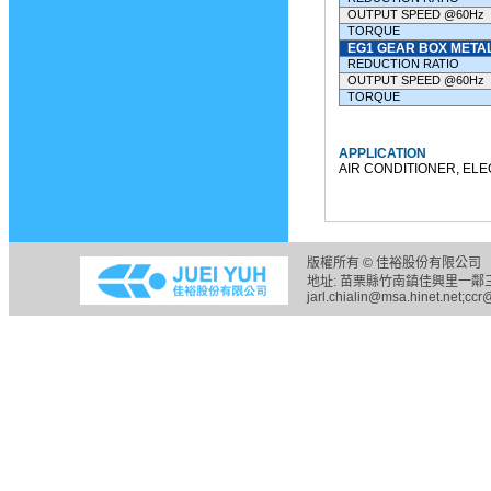
OUTPUT SPEED @60Hz
TORQUE
EG1 GEAR BOX METAL
REDUCTION RATIO
OUTPUT SPEED @60Hz
TORQUE
APPLICATION
AIR CONDITIONER, ELE
版權所有 © 佳裕股份有限公司 
地址: 苗栗縣竹南鎮佳興里一鄰三六之五
jarl.chialin@msa.hinet.net;ccr