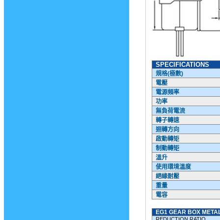
SPECIFICATIONS
規格
(
極數
)
電壓
電源頻率
功率
無負荷電流
轉子轉速
迴轉方向
啟動轉矩
制動轉矩
溫升
使用環境溫度
絕緣耐壓
重量
電容
EG1 GEAR BOX METAL
REDUCTION RATIO