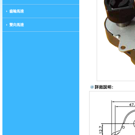
齒輪馬達
雙向馬達