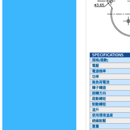
SPECIFICATIONS
規格
(
極數
)
電壓
電源頻率
功率
無負荷電流
轉子轉速
迴轉方向
啟動轉矩
制動轉矩
溫升
使用環境溫度
絕緣耐壓
重量