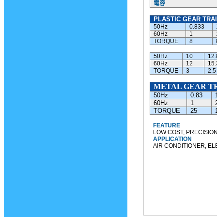
電容
PLASTIC GEAR TRAI
50Hz
0.833
60Hz
1
TORQUE
8
50Hz
10
12.
60Hz
12
15.
TORQUE
3
2.5
METAL GEAR TR
50Hz
0.83
60Hz
1
TORQUE
25
FEATURE
LOW COST, PRECISION
APPLICATION
AIR CONDITIONER, EL