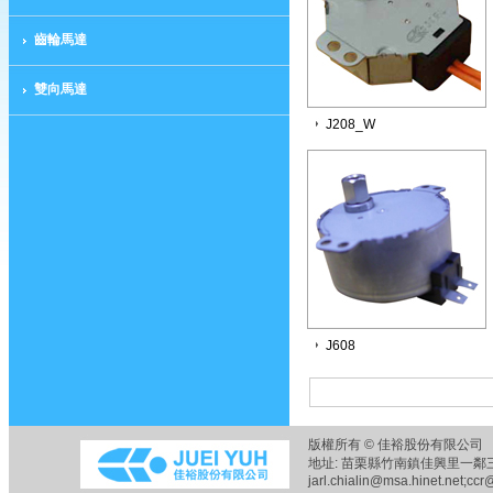
齒輪馬達
雙向馬達
J208_W
J608
版權所有 © 佳裕股份有限公司 
地址: 苗栗縣竹南鎮佳興里一鄰三六之五
jarl.chialin@msa.hinet.net;ccr