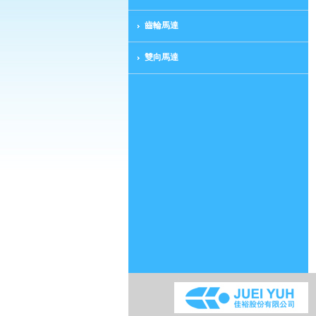
齒輪馬達
雙向馬達