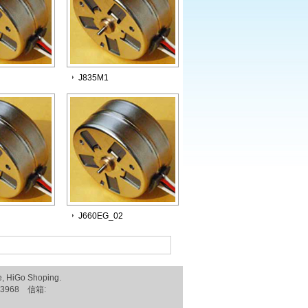
J835M1
J660EG_02
e
,
HiGo Shoping
.
3968 信箱: