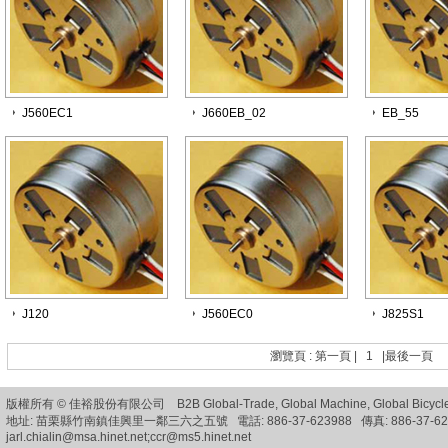
J560EC1
J660EB_02
EB_55
J120
J560EC0
J825S1
瀏覽頁 :
第一頁
|
1
|
最後一頁
版權所有 © 佳裕股份有限公司 B2B
Global-Trade
,
Global Machine
,
Global Bicycl
地址: 苗栗縣竹南鎮佳興里一鄰三六之五號 電話: 886-37-623988 傳真: 886-37-62
jarl.chialin@msa.hinet.net;ccr@ms5.hinet.net