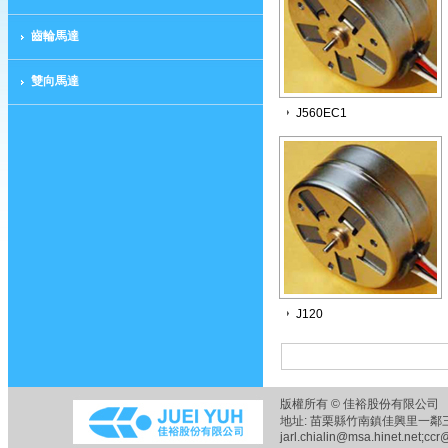
齒輪馬達
雙向馬達
J560EC1
J120
版權所有 © 佳裕股份有限公司 
地址: 苗栗縣竹南鎮佳興里一鄰三六之五
jarl.chialin@msa.hinet.net;ccr