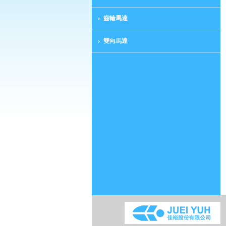
齒輪馬達
雙向馬達