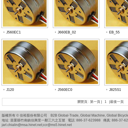
J560EC1
J660EB_02
EB_55
J120
J560EC0
J825S1
瀏覽頁 :
第一頁
|
1
|
最後一頁
版權所有 © 佳裕股份有限公司 B2B
Global-Trade
,
Global Machine
,
Global Bicycl
地址: 苗栗縣竹南鎮佳興里一鄰三六之五號 電話: 886-37-623988 傳真: 886-37-62
jarl.chialin@msa.hinet.net;ccr@ms5.hinet.net