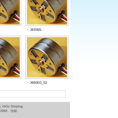
J835M1
J660EG_02
e
,
HiGo Shoping
.
3968 信箱: