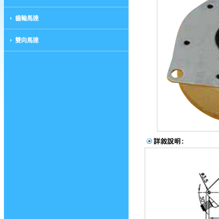
齒輪馬達
雙向馬達