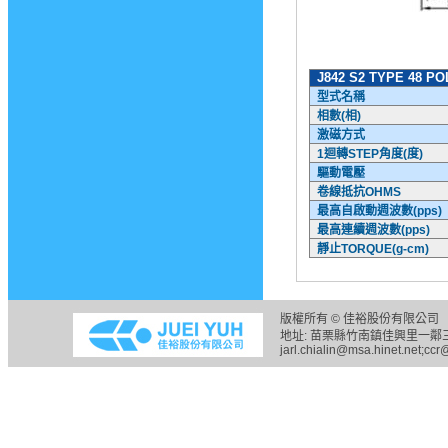
J842 S2 TYPE 48 PO
型式名稱
相數
(
相
)
激磁方式
1
迴轉
STEP
角度
(
度
)
驅動電壓
卷線抵抗
OHMS
最高自啟動
週
波數
(
pps
)
最高連續
週
波數
(
pps
)
靜止
TORQUE(g-cm)
版權所有 © 佳裕股份有限公司 
地址: 苗栗縣竹南鎮佳興里一鄰三六之五
jarl.chialin@msa.hinet.net;ccr